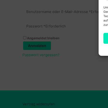
Um 
Ger
Tec
auf
zur
Angemeldet bleiben
Anmelden
Passwort vergessen?
Vertrag widerrufen