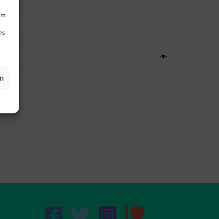
um
Ds
en