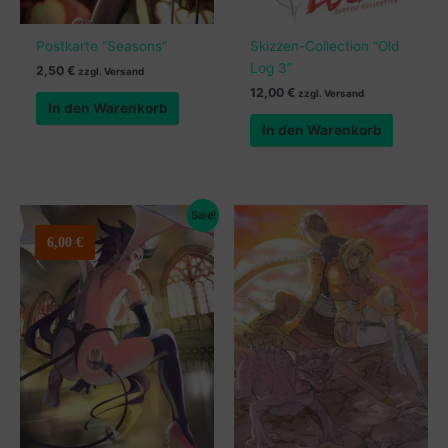
Postkarte “Seasons”
Skizzen-Collection “Old
Log 3”
2,50
€
zzgl. Versand
12,00
€
zzgl. Versand
In den Warenkorb
In den Warenkorb
Sale!
6,00
€