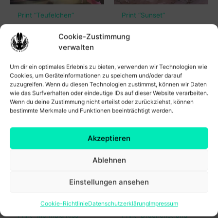
Print “Teufelchen”
Print “Sunset”
Ursprünglicher
Aktueller
10,00
€
6,00
€
5,00
€
zzgl. Versand
zzgl. Versand
Preis
Preis
Cookie-Zustimmung
war:
ist:
In den Warenkorb
In den Warenkorb
verwalten
10,00 €
6,00 €.
Um dir ein optimales Erlebnis zu bieten, verwenden wir Technologien wie
Cookies, um Geräteinformationen zu speichern und/oder darauf
zuzugreifen. Wenn du diesen Technologien zustimmst, können wir Daten
wie das Surfverhalten oder eindeutige IDs auf dieser Website verarbeiten.
Wenn du deine Zustimmung nicht erteilst oder zurückziehst, können
bestimmte Merkmale und Funktionen beeinträchtigt werden.
Akzeptieren
Ablehnen
Einstellungen ansehen
Cookie-Richtlinie
Datenschutzerklärung
Impressum
Print “Mermaid Kiss”
Print “Drachenstrand”