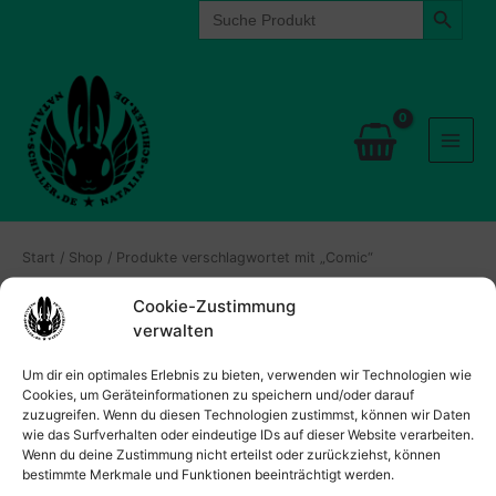
Search
Zum
for:
Inhalt
springen
Start
/
Shop
/ Produkte verschlagwortet mit „Comic“
Cookie-Zustimmung
Es wurden keine Produkte gefunden, die deiner
verwalten
Auswahl entsprechen.
Um dir ein optimales Erlebnis zu bieten, verwenden wir Technologien wie
Cookies, um Geräteinformationen zu speichern und/oder darauf
zuzugreifen. Wenn du diesen Technologien zustimmst, können wir Daten
wie das Surfverhalten oder eindeutige IDs auf dieser Website verarbeiten.
Wenn du deine Zustimmung nicht erteilst oder zurückziehst, können
bestimmte Merkmale und Funktionen beeinträchtigt werden.