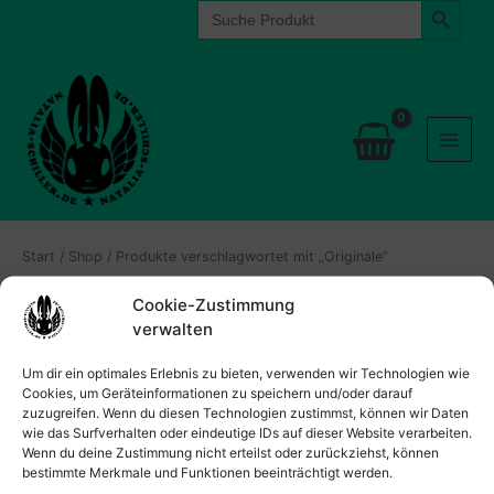
Search
Zum
for:
Inhalt
springen
Start
/
Shop
/ Produkte verschlagwortet mit „Originale“
Cookie-Zustimmung
Es wurden keine Produkte gefunden, die deiner
verwalten
Auswahl entsprechen.
Um dir ein optimales Erlebnis zu bieten, verwenden wir Technologien wie
Cookies, um Geräteinformationen zu speichern und/oder darauf
zuzugreifen. Wenn du diesen Technologien zustimmst, können wir Daten
wie das Surfverhalten oder eindeutige IDs auf dieser Website verarbeiten.
Wenn du deine Zustimmung nicht erteilst oder zurückziehst, können
bestimmte Merkmale und Funktionen beeinträchtigt werden.