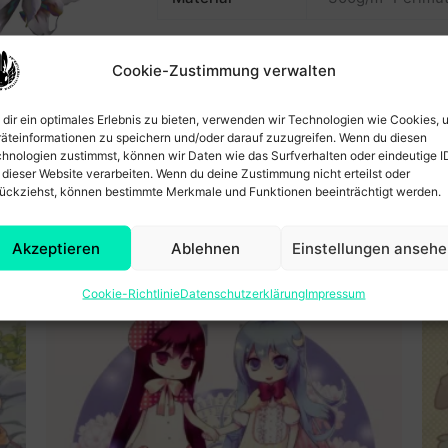
Cookie-Zustimmung verwalten
Produktsicherheit
dir ein optimales Erlebnis zu bieten, verwenden wir Technologien wie Cookies, 
Produktsicherheit
äteinformationen zu speichern und/oder darauf zuzugreifen. Wenn du diesen
hnologien zustimmst, können wir Daten wie das Surfverhalten oder eindeutige I
Herstellerinformationen
 dieser Website verarbeiten. Wenn du deine Zustimmung nicht erteilst oder
ückziehst, können bestimmte Merkmale und Funktionen beeinträchtigt werden.
Dr.-Wilhelm-Külz-Str. 58
08223 Falkenstein
Akzeptieren
Ablehnen
Einstellungen anseh
Verantwortliche Person in der EU
Natalia Schiller
Cookie-Richtlinie
Datenschutzerklärung
Impressum