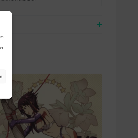
um
Ds
en