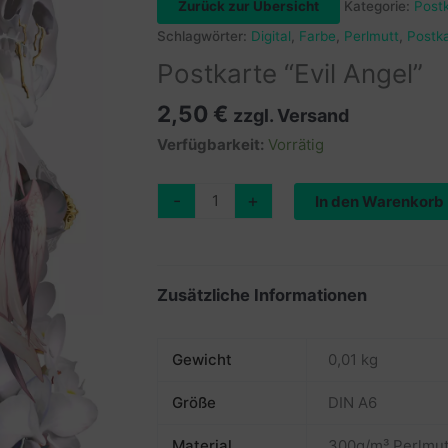
Zurück zur Übersicht
Kategorie:
Post
Schlagwörter:
Digital
,
Farbe
,
Perlmutt
,
Postk
Postkarte “Evil Angel”
2,50
€
zzgl. Versand
Verfügbarkeit:
Vorrätig
Postkarte
-
+
In den Warenkorb
“Evil
Angel”
Menge
Zusätzliche Informationen
Gewicht
0,01 kg
Größe
DIN A6
Material
300g/m³ Perlmut