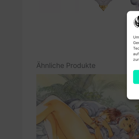
Um 
Ger
Tec
auf
zur
Ähnliche Produkte