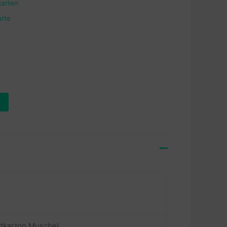
karten
arte
tkarton Muschel