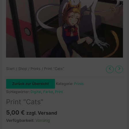
Start
/
Shop
/
Prints
/ Print “Cats”
Zurück zur Übersicht
Kategorie:
Prints
Schlagwörter:
Digital
,
Farbe
,
Print
Print “Cats”
5,00
€
zzgl. Versand
Verfügbarkeit:
Vorrätig