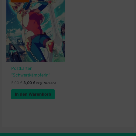
Postkarten
“Schwertkämpferin”
Ursprünglicher
Aktueller
5,00
€
3,00
€
zzgl. Versand
Preis
Preis
war:
ist:
In den Warenkorb
5,00 €
3,00 €.