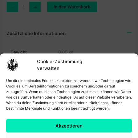
Print
-
+
In den Warenkorb
“Cats”
Menge
Zusätzliche Informationen
Gewicht
0,05 kg
Cookie-Zustimmung
Größe
DIN A4
verwalten
Material
300g/m³ Bilderdruckpapier Matt
Um dir ein optimales Erlebnis zu bieten, verwenden wir Technologien wie
Cookies, um Geräteinformationen zu speichern und/oder darauf
zuzugreifen. Wenn du diesen Technologien zustimmst, können wir Daten
wie das Surfverhalten oder eindeutige IDs auf dieser Website verarbeiten.
Produktsicherheit
Wenn du deine Zustimmung nicht erteilst oder zurückziehst, können
bestimmte Merkmale und Funktionen beeinträchtigt werden.
Produktsicherheit
Akzeptieren
Herstellerinformationen
Ähnliche Produkte
Dr.-Wilhelm-Külz-Str. 58