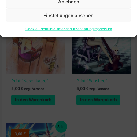
Ablehnen
08223 Falkenstein
Verantwortliche Person in der EU
Einstellungen ansehen
Natalia Schiller
Cookie-Richtlinie
Datenschutzerklärung
Impressum
Print “Naschkatze”
Print “Banshee”
5,00
€
5,00
€
zzgl. Versand
zzgl. Versand
In den Warenkorb
In den Warenkorb
Sale!
3,00
€