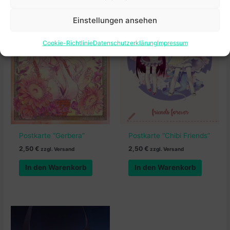
08223 Falkenstein
Einstellungen ansehen
Verantwortliche Person in der EU
Natalia Schiller
Cookie-Richtlinie
Datenschutzerklärung
Impressum
Postkarte “Gerbera”
Postkarte “Chibi Friends”
2,50
€
2,50
€
zzgl. Versand
zzgl. Versand
In den Warenkorb
In den Warenkorb