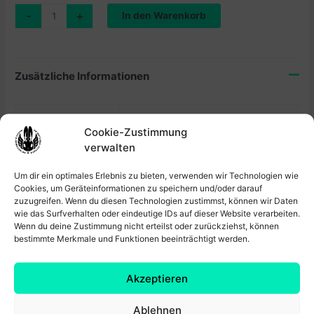
Print
-
+
In den Warenkorb
“Sunset”
Menge
Zusätzliche Informationen
Gewicht
0,05 kg
Cookie-Zustimmung
Größe
DIN A4
verwalten
Material
170g/m³ Bilderdruckpapier Matt
Um dir ein optimales Erlebnis zu bieten, verwenden wir Technologien wie
Cookies, um Geräteinformationen zu speichern und/oder darauf
zuzugreifen. Wenn du diesen Technologien zustimmst, können wir Daten
wie das Surfverhalten oder eindeutige IDs auf dieser Website verarbeiten.
Produktsicherheit
Wenn du deine Zustimmung nicht erteilst oder zurückziehst, können
bestimmte Merkmale und Funktionen beeinträchtigt werden.
Produktsicherheit
Akzeptieren
Herstellerinformationen
Ähnliche Produkte
Dr.-Wilhelm-Külz-Str. 58
Ablehnen