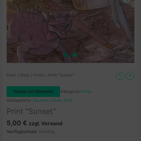
Start
/
Shop
/
Prints
/ Print “Sunset”
Zurück zur Übersicht
Kategorie:
Prints
Schlagwörter:
Aquarell
,
Farbe
,
Print
Print “Sunset”
5,00
€
zzgl. Versand
Verfügbarkeit:
Vorrätig